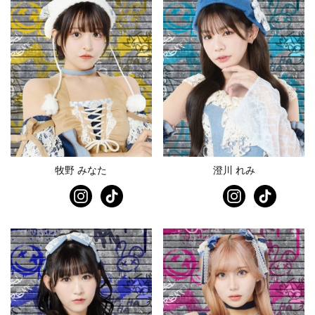
牧野 みなた
澄川 れみ