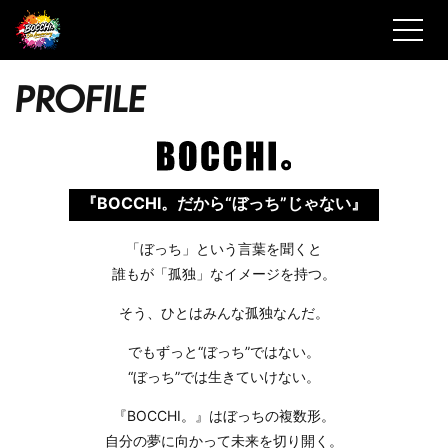
P
R
O
F
I
L
E
『BOCCHI。
だから“ぼっち”じゃない』
「ぼっち」という⾔葉を聞くと
誰もが「孤独」なイメージを持つ。
そう、ひとはみんな孤独なんだ。
でもずっと“ぼっち”ではない。
“ぼっち”では⽣きていけない。
『BOCCHI。』はぼっちの複数形。
⾃分の夢に向かって未来を切り開く。