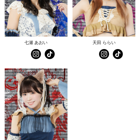
七瀬 あおい
天田 ららい