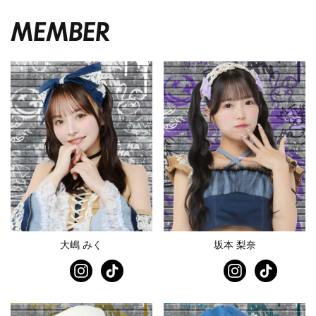
M
E
M
B
E
R
大嶋 みく
坂本 梨奈