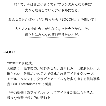
弱くて、今はまだ⼩さくても“ファンのみんなと共に”
⼤きく成⻑していくアイドルになる。
みんな⾃分がぼっちだと思ったら『BOCCHI。』を聞いて！
⼈と⼈との触れ合いが少なくなった今だからこそ。
僕たちはみんなの笑顔守りたいんだ。
PROFILE
2020年11月結成。
大嶋みく、坂本梨奈、牧野みなた、澄川れみ、七瀬あおい、天
田ららい、佐藤めいの７人で構成されるアイドルグループ。
モデル、タレント、グラビアアイドルを数多く擁する芸能事務
所 GDL Entertainment に所属。
『全力型個性派アイドル』としてアイドル活動はもちろん、
様々な分野で精力的に活動中。