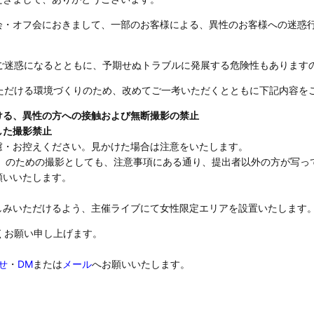
典会・オフ会におきまして、一部のお客様による、異性のお客様への迷惑
ご迷惑になるとともに、予期せぬトラブルに発展する危険性もあります
ただける環境づくりのため、改めてご一考いただくとともに下記内容を
ける、異性の方への接触および無断撮影の禁止
した撮影禁止
慮・お控えください。見かけた場合は注意をいたします。
oject」のための撮影としても、注意事項にある通り、提出者以外の方が
願いいたします。
しみいただけるよう、主催ライブにて女性限定エリアを設置いたします
くお願い申し上げます。
せ
・
DM
または
メール
へお願いいたします。