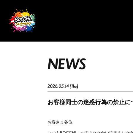
N
E
W
S
2026.05.14 [Thu]
お客様同士の迷惑行為の禁止に
お客さま各位
いつもBOCCHI。へのあたたかい応援をい