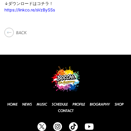
↓ダウンロードはコチラ！
https://linkco.re/sVzBySSs
BACK
HOME
NEWS
MUSIC
SCHEDULE
PROFILE
BIOGRAPHY
SHOP
CONTACT