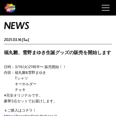
N
E
W
S
2021.03.16 [Tue]
福丸雛、雪野まゆき生誕グッズの販売を開始します
日時：3/16(火)21時半〜 販売開始！！
内容：福丸雛&雪野まゆき
Tシャツ
キーホルダー
チェキ
※完全オリジナルです。
豪華3点セットでお届けします。
↓ご購入はコチラ！
https://bocchigdlent.thebase.in