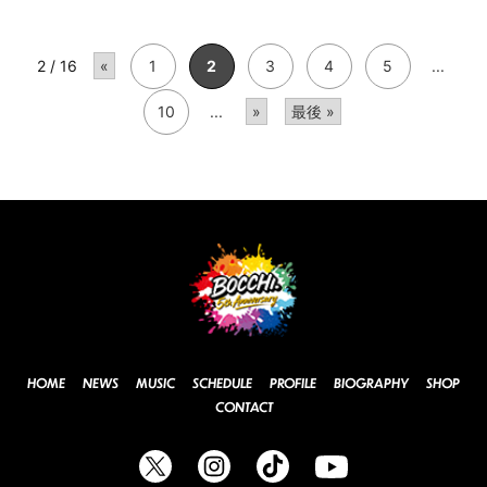
2 / 16
«
1
2
3
4
5
...
10
...
»
最後 »
HOME
NEWS
MUSIC
SCHEDULE
PROFILE
BIOGRAPHY
SHOP
CONTACT